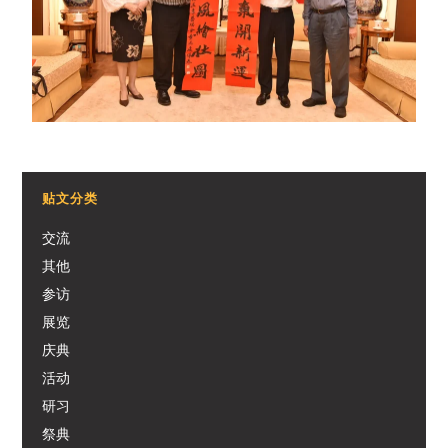
贴文分类
交流
其他
参访
展览
庆典
活动
研习
祭典