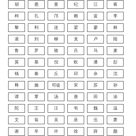
胡
扈
黄
纪
江
蒋
柯
孔
邝
赖
蓝
李
黎
利
连
梁
廖
林
凌
刘
柳
龙
卢
陆
鲁
罗
骆
吕
马
麦
莫
慕
倪
欧
潘
彭
钱
秦
丘
邱
佘
沈
释
施
司徒
宋
苏
孙
谭
覃
汤
唐
田
涂
陀
王
汪
韦
魏
温
文
翁
吴
巫
伍
萧
谢
辛
许
徐
薛
颜