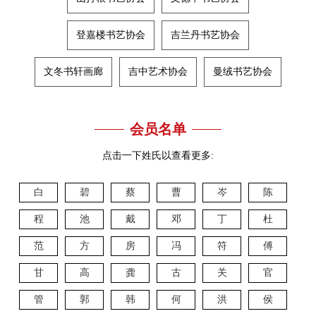
登嘉楼书艺协会
吉兰丹书艺协会
文冬书轩画廊
吉中艺术协会
曼绒书艺协会
会员名单
点击一下姓氏以查看更多:
白
碧
蔡
曹
岑
陈
程
池
戴
邓
丁
杜
范
方
房
冯
符
傅
甘
高
龚
古
关
官
管
郭
韩
何
洪
侯