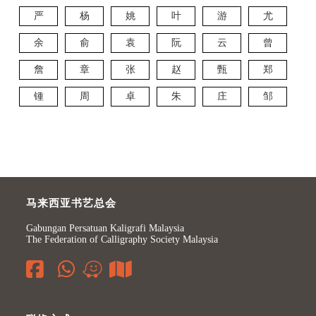
严
杨
姚
叶
游
尤
余
俞
袁
阮
云
曾
詹
章
张
赵
甄
郑
锺
周
卓
朱
庄
邹
马来西亚书艺总会
Gabungan Persatuan Kaligrafi Malaysia
The Federation of Calligraphy Society Malaysia