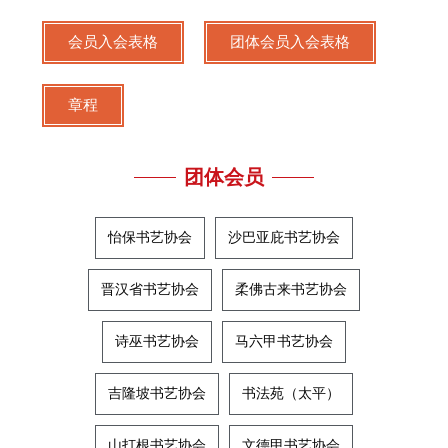
会员入会表格
团体会员入会表格
章程
团体会员
怡保书艺协会
沙巴亚庇书艺协会
晋汉省书艺协会
柔佛古来书艺协会
诗巫书艺协会
马六甲书艺协会
吉隆坡书艺协会
书法苑（太平）
山打根书艺协会
文德甲书艺协会