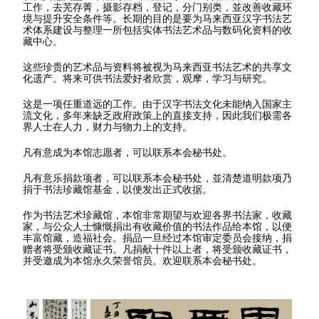
工作，去芜存菁，摄影存档，登记，分门别类，並改善收藏环
境与提升安全条件等。长期的目的是要为马来西亚汉字书法艺
术体系建设与整理一所包括实体书法艺术品与数码化资料的收
藏中心。
这些珍贵的艺术品与资料将被视为马来西亚书法艺术的共享文
化遗产。将来可供书法爱好者欣赏，观摩，学习与研究。
这是一项任重道远的工作。由于汉字书法文化未能纳入国家主
流文化，多年来缺乏政府政策上的直接支持，因此我们极需各
界人士在人力，财力与物力上的支持。
凡有意成为本馆志愿者，可以联系本会秘书处。
凡有意乐捐款项者，可以联系本会秘书处，並清楚道明款项乃
捐于书法珍藏馆基金，以便发出正式收据。
作为书法艺术珍藏馆，本馆非常期望与欢迎各界书法家，收藏
家，与公众人士慷慨捐出有收藏价值的书法作品给本馆，以便
丰富馆藏，造福社会。捐品一旦经过本馆审定委员会接纳，捐
赠者将受颁收藏证书。凡捐献十件以上者，将受颁收藏证书，
并受邀成为本馆永久荣誉馆员。欢迎联系本会秘书处。