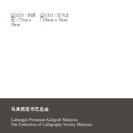
马来西亚书艺总会
Gabungan Persatuan Kaligrafi Malaysia
The Federation of Calligraphy Society Malaysia