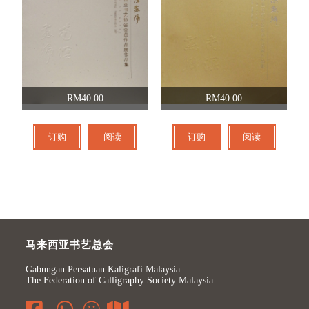
RM40.00
RM40.00
订购
阅读
订购
阅读
马来西亚书艺总会
Gabungan Persatuan Kaligrafi Malaysia
The Federation of Calligraphy Society Malaysia