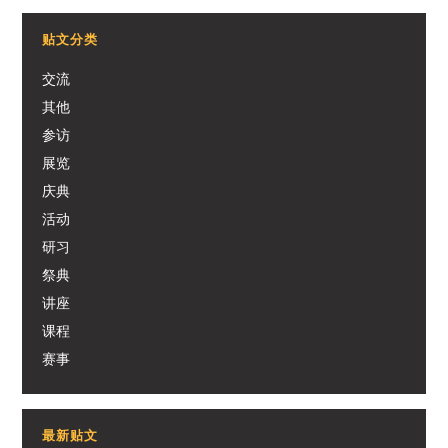
贴文分类
交流
其他
参访
展览
庆典
活动
研习
祭典
讲座
课程
赛事
最新贴文