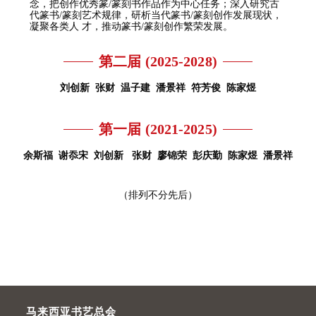
念，把创作优秀篆/篆刻书作品作为中心任务；深入研究古
代篆书/篆刻艺术规律，研析当代篆书/篆刻创作发展现状，
凝聚各类人 才，推动篆书/篆刻创作繁荣发展。
第二届 (2025-2028)
刘创新 张财 温子建 潘景祥 符芳俊 陈家煜
第一届 (2021-2025)
余斯福 谢忝宋 刘创新 张财
廖锦荣 彭庆勤 陈家煜 潘景祥
（排列不分先后）
马来西亚书艺总会