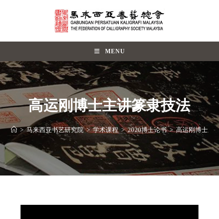
MENU
高运刚博士主讲篆隶技法
>
马来西亚书艺研究院
>
学术课程
>
2020博士论书
>
高运刚博士主