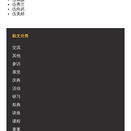
伍秀兰
伍尚武
伍美婷
贴文分类
交流
其他
参访
展览
庆典
活动
研习
祭典
讲座
课程
赛事