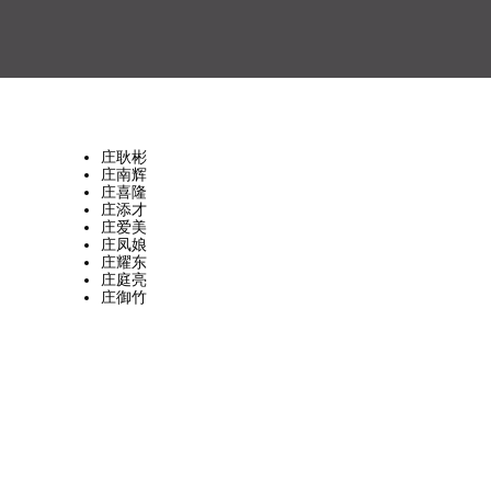
庄耿彬
庄南辉
庄喜隆
庄添才
庄爱美
庄凤娘
庄耀东
庄庭亮
庄御竹