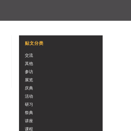
贴文分类
交流
其他
参访
展览
庆典
活动
研习
祭典
讲座
课程