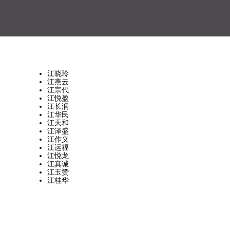
江晓玲
江燕云
江宗代
江悦盈
江长润
江华民
江天和
江泽盛
江作义
江运福
江悦龙
江真诚
江玉赞
江桂华