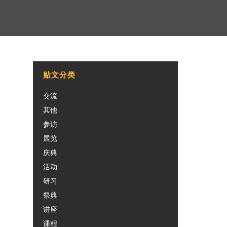
贴文分类
交流
其他
参访
展览
庆典
活动
研习
祭典
讲座
课程