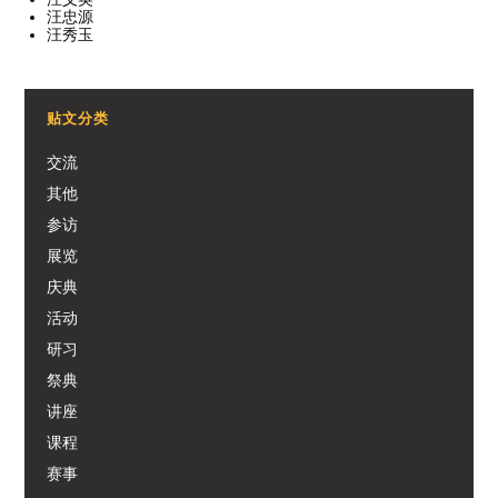
汪忠源
汪秀玉
贴文分类
交流
其他
参访
展览
庆典
活动
研习
祭典
讲座
课程
赛事