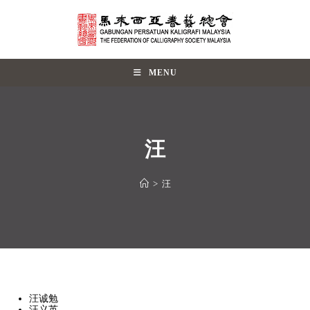
MENU
汪
>
汪
汪诚勉
汪义英