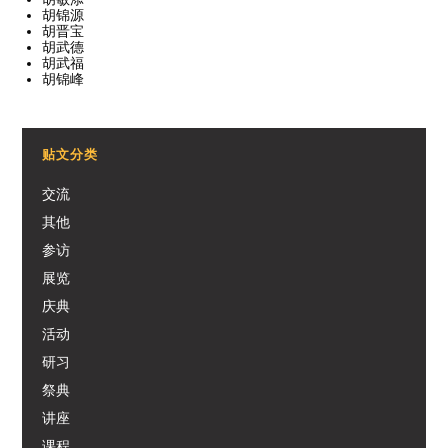
胡锦源
胡晋宝
胡武德
胡武福
胡锦峰
贴文分类
交流
其他
参访
展览
庆典
活动
研习
祭典
讲座
课程