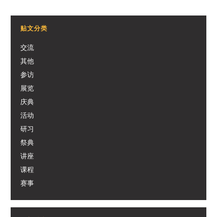
贴文分类
交流
其他
参访
展览
庆典
活动
研习
祭典
讲座
课程
赛事