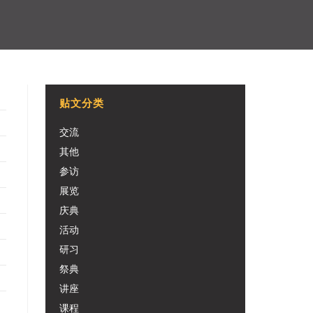
贴文分类
交流
其他
参访
展览
庆典
活动
研习
祭典
讲座
课程